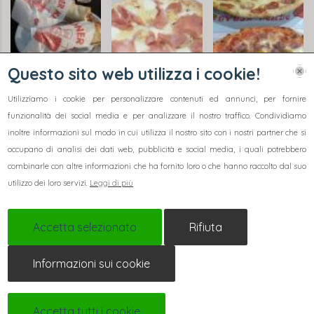
Questo sito web utilizza i cookie!
Utilizziamo i cookie per personalizzare contenuti ed annunci, per fornire
funzionalità dei social media e per analizzare il nostro traffico. Condividiamo
inoltre informazioni sul modo in cui utilizza il nostro sito con i nostri partner che si
occupano di analisi dei dati web, pubblicità e social media, i quali potrebbero
combinarle con altre informazioni che ha fornito loro o che hanno raccolto dal suo
utilizzo dei loro servizi.
Leggi di più
Contatti
Accetta selezionato
Rifiuta
Via C. Benso di Cavour, 123, 14100 Asti AT, Italia
karatutk78@yahoo.com
Informazioni sui cookie
+39 346 213 8367
Accetta tutti i cookie